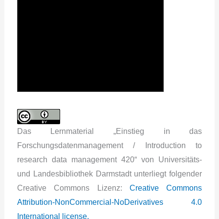
Das Lernmaterial „Einstieg in das
Forschungsdatenmanagement / Introduction to
research data management 420“ von Universitäts-
und Landesbibliothek Darmstadt unterliegt folgender
Creative Commons Lizenz:
Creative Commons
Attribution-NonCommercial-NoDerivatives 4.0
International license.