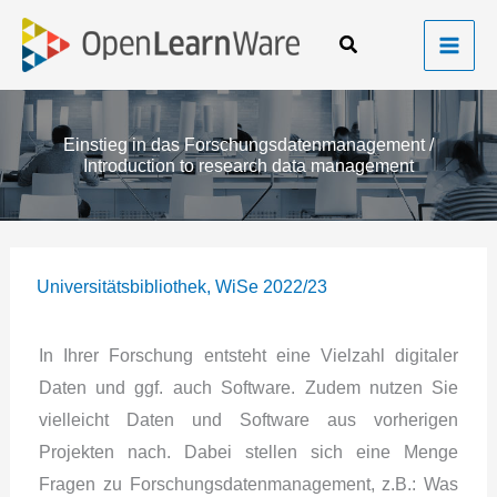
Zum
Suchen
Inhalt
springen
Einstieg in das Forschungsdatenmanagement /
Introduction to research data management
/
Universitätsbibliothek
,
WiSe 2022/23
/ Von
In Ihrer Forschung entsteht eine Vielzahl digitaler
Daten und ggf. auch Software. Zudem nutzen Sie
vielleicht Daten und Software aus vorherigen
Projekten nach. Dabei stellen sich eine Menge
Fragen zu Forschungsdatenmanagement, z.B.: Was